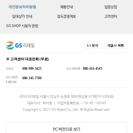
개인정보처리방침
채용안내
입점상담
임대상가 안내
정도경영제보
고객센터
GS SHOP 시청자 관련
1:1 문의
계열사 목록
※ 고객센터 대표전화 (무료)
080-999-5425
080-414-4545
GS25
GS SHOP
GS THE
080-345-7700
FRESH
(주)GS리테일 서울시 강남구 논현로 508(역삼동 679번지 GS타워)
대표이사 : 허서홍 ㅣ 사업자등록번호 : 116-81-18745
Copyright ⓒ 2021 GS Retail Co.,Ltd. All Rights Reserved.
PC 버전으로 보기