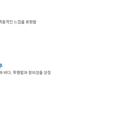
 역동적인 느낌을 표현함
루
과 바다, 투명함과 창의성을 상징