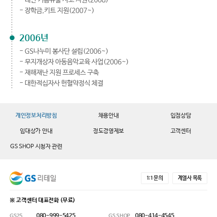
- 태안 기름유출 사고 지원(2008)
- 장학금,키트 지원(2007~)
2006년
- GS나누미 봉사단 설립(2006~)
- 무지개상자 아동음악교육 사업(2006~)
- 재해재난 지원 프로세스 구축
- 대한적십자사 헌혈약정식 체결
개인정보처리방침
채용안내
입점상담
임대상가 안내
정도경영제보
고객센터
GS SHOP 시청자 관련
1:1 문의
계열사 목록
※ 고객센터 대표전화 (무료)
080-999-5425
080-414-4545
GS25
GS SHOP