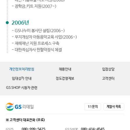
- 태안 기름유출 사고 지원(2008)
- 장학금,키트 지원(2007~)
2006년
- GS나누미 봉사단 설립(2006~)
- 무지개상자 아동음악교육 사업(2006~)
- 재해재난 지원 프로세스 구축
- 대한적십자사 헌혈약정식 체결
개인정보처리방침
채용안내
입점상담
임대상가 안내
정도경영제보
고객센터
GS SHOP 시청자 관련
1:1 문의
계열사 목록
※ 고객센터 대표전화 (무료)
080-999-5425
080-414-4545
GS25
GS SHOP