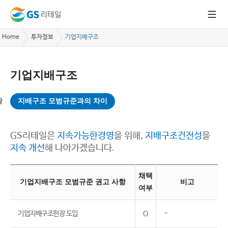
Home
투자정보
기업지배구조
기업지배구조
황
지배구조 모범규준과의 차이
GS리테일은
지속가능한경영
을 위해,
지배구조건전성
을
지속 개선
해 나아가겠습니다.
채택
기업지배구조 모범규준 권고 사항
비고
여부
기업지배구조헌장 도입
O
-