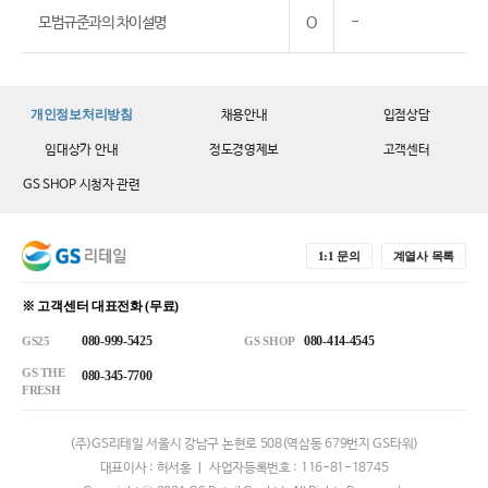
모범규준과의 차이설명
O
-
개인정보처리방침
채용안내
입점상담
임대상가 안내
정도경영제보
고객센터
GS SHOP 시청자 관련
1:1 문의
계열사 목록
※ 고객센터 대표전화 (무료)
080-999-5425
080-414-4545
GS25
GS SHOP
GS THE
080-345-7700
FRESH
(주)GS리테일 서울시 강남구 논현로 508(역삼동 679번지 GS타워)
대표이사 : 허서홍 ㅣ 사업자등록번호 : 116-81-18745