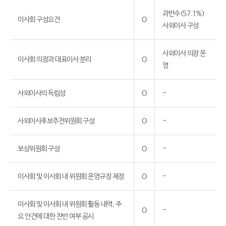
과반수(57.1%)
이사회 구성요건
O
사외이사 구성
사외이사 의장 운
이사회 의장과 대표이사 분리
O
영
사외이사의 독립성
O
-
사외이사후보추천위원회 구성
O
-
보상위원회 구성
O
-
이사회 및 이사회 내 위원회 운영규정 제정
O
-
이사회 및 이사회 내 위원회 활동 내역, 주
O
-
요 안건에 대한 찬반 여부 공시