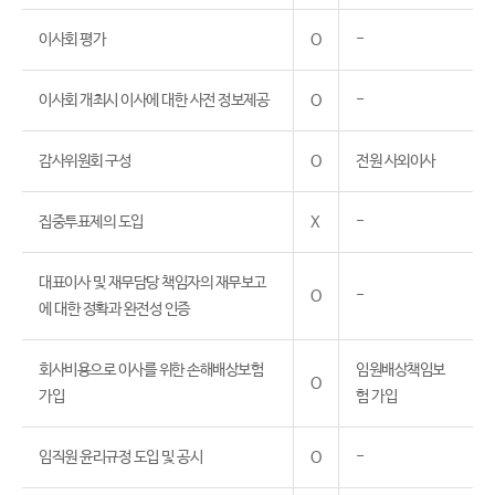
이사회 평가
O
-
이사회 개최시 이사에 대한 사전 정보제공
O
-
감사위원회 구성
O
전원 사외이사
집중투표제의 도입
X
-
대표이사 및 재무담당 책임자의 재무보고
O
-
에 대한 정확과 완전성 인증
회사비용으로 이사를 위한 손해배상보험
임원배상책임보
O
가입
험 가입
임직원 윤리규정 도입 및 공시
O
-