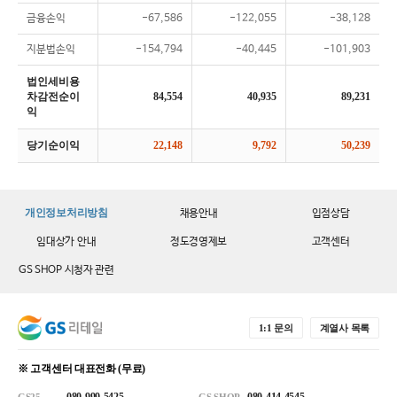
금융손익
-67,586
-122,055
-38,128
지분법손익
-154,794
-40,445
-101,903
법인세비용
차감전순이
84,554
40,935
89,231
익
당기순이익
22,148
9,792
50,239
개인정보처리방침
채용안내
입점상담
임대상가 안내
정도경영제보
고객센터
GS SHOP 시청자 관련
1:1 문의
계열사 목록
※ 고객센터 대표전화 (무료)