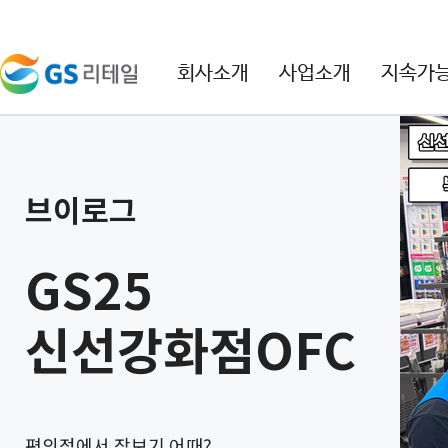
본문 바로가기
주메뉴 바로가기
회사소개
사업소개
지속가
브이로그
GS25
신선강화점OFC
편의점에서 장보기 어때?