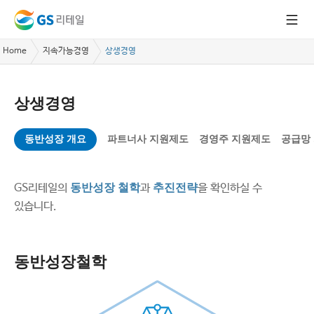
Home
지속가능경영
상생경영
상생경영
동반성장 개요
파트너사 지원제도
경영주 지원제도
공급망
GS리테일의
동반성장 철학
과
추진전략
을 확인하실 수
있습니다.
동반성장철학