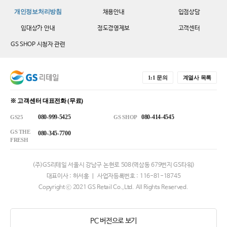
개인정보처리방침
채용안내
입점상담
임대상가 안내
정도경영제보
고객센터
GS SHOP 시청자 관련
1:1 문의
계열사 목록
※ 고객센터 대표전화 (무료)
080-999-5425
080-414-4545
GS25
GS SHOP
GS THE
080-345-7700
FRESH
(주)GS리테일 서울시 강남구 논현로 508(역삼동 679번지 GS타워)
대표이사 : 허서홍 ㅣ 사업자등록번호 : 116-81-18745
Copyright ⓒ 2021 GS Retail Co.,Ltd. All Rights Reserved.
PC 버전으로 보기