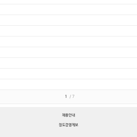
1
/ 7
채용안내
정도경영제보